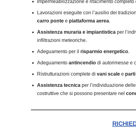
Impermeabilizzazione e rifacimento completo
Lavorazioni eseguite con l’ausilio dei tradizio
carro ponte
e
piattaforma aerea
.
Assistenza muraria
e impiantistica
per l’ind
infiltrazioni meteoriche.
Adeguamento per il
risparmio energetico
.
Adeguamento
antincendio
di autorimesse e c
Ristrutturazioni complete di
vani scale
e
part
Assistenza tecnica
per l’individuazione delle
costruttive che si possono presentare nel
con
RICHIE